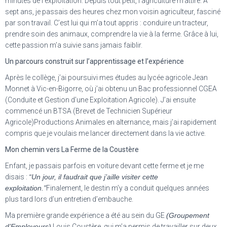
minutes de l’exploitation. Depuis tout petit, l’agriculture m’attire. À
sept ans, je passais des heures chez mon voisin agriculteur, fasciné
par son travail. C’est lui qui m’a tout appris : conduire un tracteur,
prendre soin des animaux, comprendre la vie à la ferme. Grâce à lui,
cette passion m’a suivie sans jamais faiblir.
Un parcours construit sur l’apprentissage et l’expérience
Après le collège, j’ai poursuivi mes études au lycée agricole Jean
Monnet à Vic-en-Bigorre, où j’ai obtenu un Bac professionnel CGEA
(Conduite et Gestion d’une Exploitation Agricole). J’ai ensuite
commencé un BTSA (Brevet de Technicien Supérieur
Agricole)Productions Animales en alternance, mais j’ai rapidement
compris que je voulais me lancer directement dans la vie active.
Mon chemin vers La Ferme de la Coustère
Enfant, je passais parfois en voiture devant cette ferme et je me
disais :
“Un jour, il faudrait que j’aille visiter cette
exploitation.”
Finalement, le destin m’y a conduit quelques années
plus tard lors d’un entretien d’embauche.
Ma première grande expérience a été au sein du GE
(Groupement
d’Employeurs)
Louis Coustère, qui m’a permis de travailler sur deux